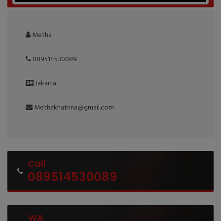
Metha
089514530089
Jakarta
Methakhatrina@gmail.com
Call
089514530089
WA