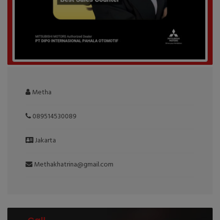
Metha
089514530089
Jakarta
Methakhatrina@gmail.com