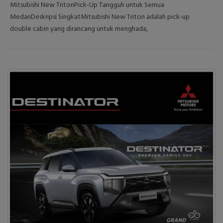
Mitsubishi New TritonPick-Up Tangguh untuk Semua
MedanDeskripsi SingkatMitsubishi New Triton adalah pick-up
double cabin yang dirancang untuk menghada,